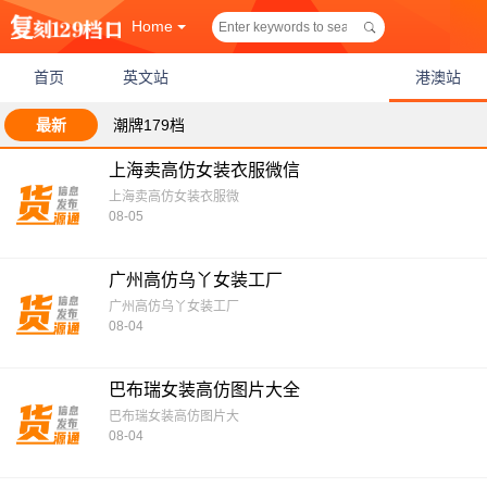
Home
首页
英文站
港澳站
最新
潮牌179档
上海卖高仿女装衣服微信
上海卖高仿女装衣服微
08-05
广州高仿乌丫女装工厂
广州高仿乌丫女装工厂
08-04
巴布瑞女装高仿图片大全
巴布瑞女装高仿图片大
08-04