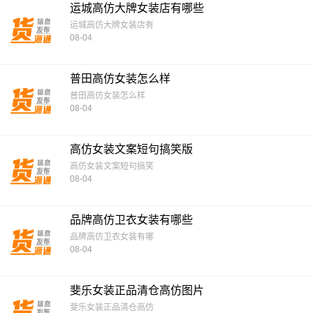
运城高仿大牌女装店有哪些
运城高仿大牌女装店有
08-04
普田高仿女装怎么样
普田高仿女装怎么样
08-04
高仿女装文案短句搞笑版
高仿女装文案短句搞笑
08-04
品牌高仿卫衣女装有哪些
品牌高仿卫衣女装有哪
08-04
斐乐女装正品清仓高仿图片
斐乐女装正品清仓高仿